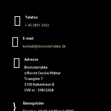

Telefon
+ 45 2891
2423

E-mail
kontakt@blomsterlykke.dk

Adresse
Blomsterlykke
v/florist Cecilia Iftikhar
Trianglen 7
2100 København Ø.
CVR nr.: 39812428
}
Åbningstider