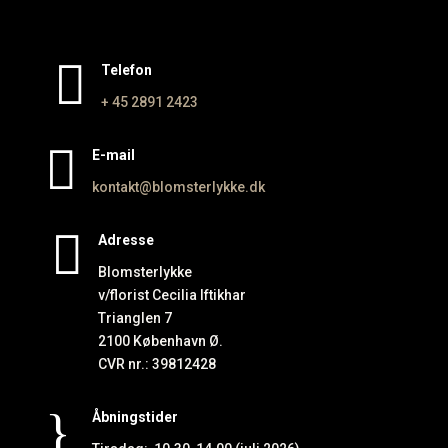

Telefon
+ 45 2891
2423

E-mail
kontakt@blomsterlykke.dk

Adresse
Blomsterlykke
v/florist Cecilia Iftikhar
Trianglen 7
2100 København Ø.
CVR nr.: 39812428
}
Åbningstider