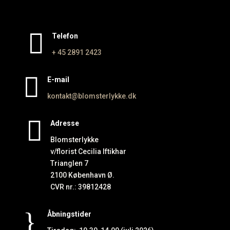

Telefon
+ 45 2891
2423

E-mail
kontakt@blomsterlykke.dk

Adresse
Blomsterlykke
v/florist Cecilia Iftikhar
Trianglen 7
2100 København Ø.
CVR nr.: 39812428
}
Åbningstider