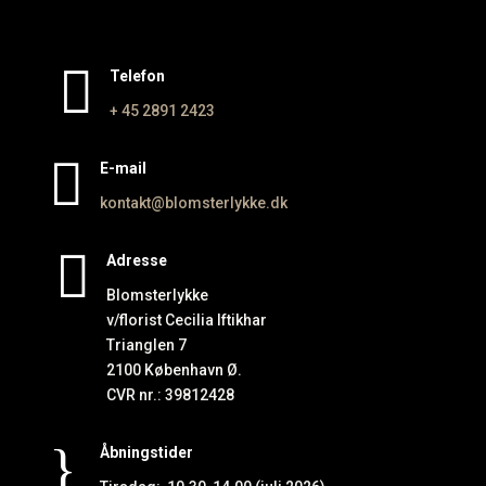

Telefon
+ 45 2891
2423

E-mail
kontakt@blomsterlykke.dk

Adresse
Blomsterlykke
v/florist Cecilia Iftikhar
Trianglen 7
2100 København Ø.
CVR nr.: 39812428
}
Åbningstider