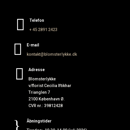

Telefon
+ 45 2891
2423

E-mail
kontakt@blomsterlykke.dk

Adresse
Blomsterlykke
v/florist Cecilia Iftikhar
Trianglen 7
2100 København Ø.
CVR nr.: 39812428
}
Åbningstider