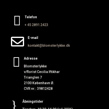

Telefon
+ 45 2891
2423

E-mail
kontakt@blomsterlykke.dk

Adresse
Blomsterlykke
v/florist Cecilia Iftikhar
Trianglen 7
2100 København Ø.
CVR nr.: 39812428
}
Åbningstider