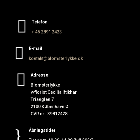

Telefon
+ 45 2891
2423

E-mail
kontakt@blomsterlykke.dk

Adresse
Blomsterlykke
v/florist Cecilia Iftikhar
Trianglen 7
2100 København Ø.
CVR nr.: 39812428
}
Åbningstider